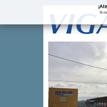
¡Ate
Si n